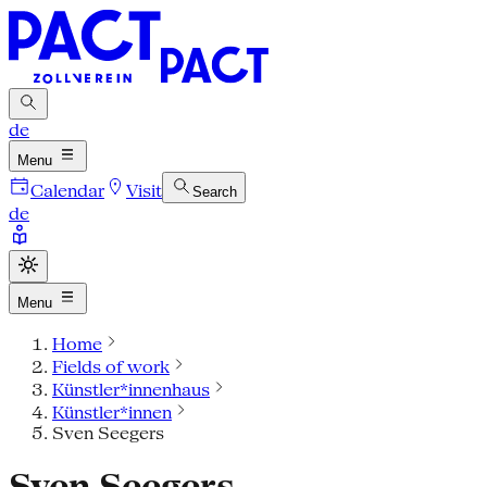
de
Menu
Calendar
Visit
Search
de
Menu
Home
Fields of work
Künstler*innenhaus
Künstler*innen
Sven Seegers