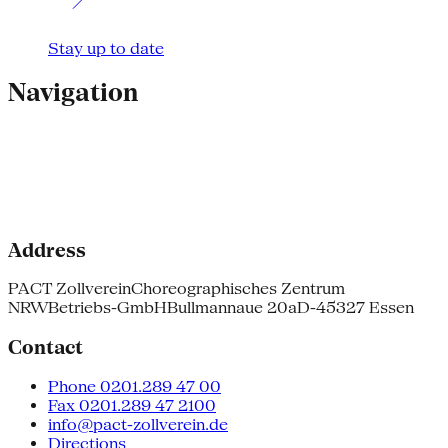
Stay up to date
Navigation
Address
PACT Zollverein
Choreographisches Zentrum
NRW
Betriebs-GmbH
Bullmannaue 20a
D-45327 Essen
Contact
Phone 0201.289 47 00
Fax 0201.289 47 2100
info@pact-zollverein.de
Directions