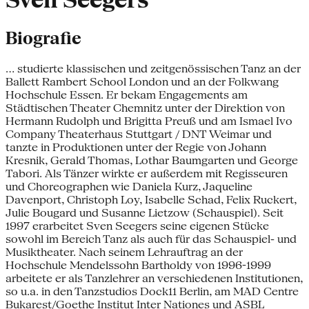
Sven Seegers
Biografie
... studierte klassischen und zeitgenössischen Tanz an der
Ballett Rambert School London und an der Folkwang
Hochschule Essen. Er bekam Engagements am
Städtischen Theater Chemnitz unter der Direktion von
Hermann Rudolph und Brigitta Preuß und am Ismael Ivo
Company Theaterhaus Stuttgart / DNT Weimar und
tanzte in Produktionen unter der Regie von Johann
Kresnik, Gerald Thomas, Lothar Baumgarten und George
Tabori. Als Tänzer wirkte er außerdem mit Regisseuren
und Choreographen wie Daniela Kurz, Jaqueline
Davenport, Christoph Loy, Isabelle Schad, Felix Ruckert,
Julie Bougard und Susanne Lietzow (Schauspiel). Seit
1997 erarbeitet Sven Seegers seine eigenen Stücke
sowohl im Bereich Tanz als auch für das Schauspiel- und
Musiktheater. Nach seinem Lehrauftrag an der
Hochschule Mendelssohn Bartholdy von 1996-1999
arbeitete er als Tanzlehrer an verschiedenen Institutionen,
so u.a. in den Tanzstudios Dock11 Berlin, am MAD Centre
Bukarest/Goethe Institut Inter Nationes und ASBL