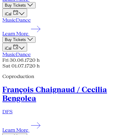
Buy Tickets
iCal
Music
Dance
Learn More
Buy Tickets
iCal
Music
Dance
Fri 30.06.17
20 h
Sat 01.07.17
20 h
Coproduction
François Chaignaud / Cecilia
Bengolea
DFS
Learn More