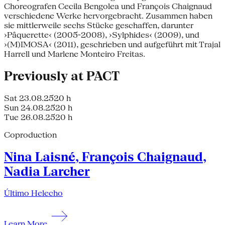
Choreografen Cecila Bengolea und François Chaignaud
verschiedene Werke hervorgebracht. Zusammen haben
sie mittlerweile sechs Stücke geschaffen, darunter
›Pâquerette‹ (2005-2008), ›Sylphides‹ (2009), und
›(M)IMOSA‹ (2011), geschrieben und aufgeführt mit Trajal
Harrell und Marlene Monteiro Freitas.
Previously at PACT
Sat 23.08.25
20 h
Sun 24.08.25
20 h
Tue 26.08.25
20 h
Coproduction
Nina Laisné, François Chaignaud,
Nadia Larcher
Último Helecho
Learn More