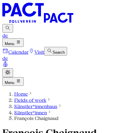
de
Menu
Calendar
Visit
Search
de
Menu
Home
Fields of work
Künstler*innenhaus
Künstler*innen
François Chaignaud