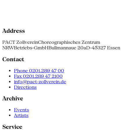
Address
PACT Zollverein
Choreographisches Zentrum
NRW
Betriebs-GmbH
Bullmannaue 20a
D-45327 Essen
Contact
Phone 0201.289 47 00
Fax 0201.289 47 2100
info@pact-zollverein.de
Directions
Archive
Events
Artists
Service