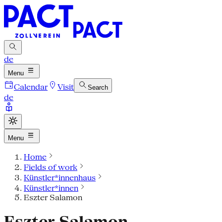
de
Menu
Calendar
Visit
Search
de
Menu
Home
Fields of work
Künstler*innenhaus
Künstler*innen
Eszter Salamon