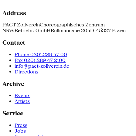
Address
PACT Zollverein
Choreographisches Zentrum
NRW
Betriebs-GmbH
Bullmannaue 20a
D-45327 Essen
Contact
Phone 0201.289 47 00
Fax 0201.289 47 2100
info@pact-zollverein.de
Directions
Archive
Events
Artists
Service
Press
Jobs