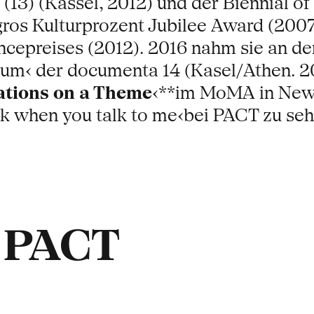
3) (Kassel, 2012) und der Biennial of
igros Kulturprozent Jubilee Award (200
cepreises (2012). 2016 nahm sie an d
um‹ der documenta 14 (Kasel/Athen. 201
ations on a Theme
‹**im MoMA in New 
 when you talk to me‹bei PACT zu sehen
t PACT