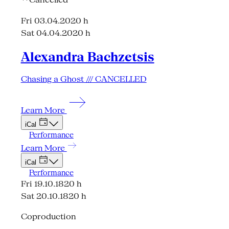
Fri 03.04.20
20 h
Sat 04.04.20
20 h
Alexandra Bachzetsis
Chasing a Ghost /// CANCELLED
Learn More
iCal
Performance
Learn More
iCal
Performance
Fri 19.10.18
20 h
Sat 20.10.18
20 h
Coproduction