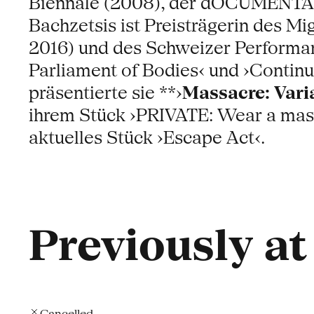
Biennale (2008), der dOCUMENTA (1
Bachzetsis ist Preisträgerin des M
2016) und des Schweizer Performan
Parliament of Bodies‹ und ›Continu
präsentierte sie **›
Massacre: Vari
ihrem Stück ›PRIVATE: Wear a mask
aktuelles Stück ›Escape Act‹.
Previously a
Cancelled