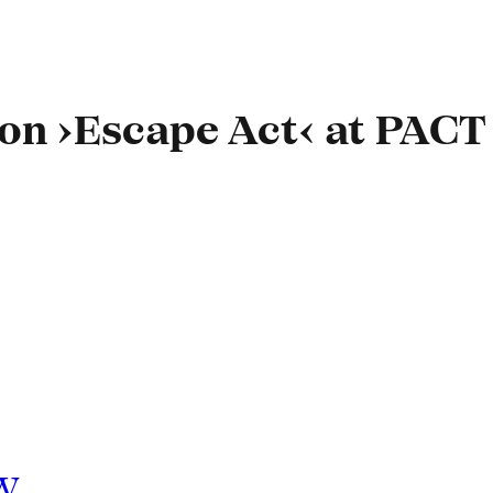
on ›Escape Act‹ at PACT 
w