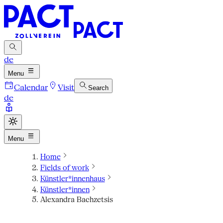
de
Menu
Calendar
Visit
Search
de
Menu
Home
Fields of work
Künstler*innenhaus
Künstler*innen
Alexandra Bachzetsis