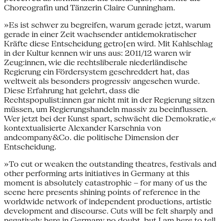
Choreografin und Tänzerin Claire Cunningham.
»Es ist schwer zu begreifen, warum gerade jetzt, warum
gerade in einer Zeit wachsender antidemokratischer
Kräfte diese Entscheidung getro[en wird. Mit Kahlschlag
in der Kultur kennen wir uns aus: 2011/12 waren wir
Zeug:innen, wie die rechtsliberale niederländische
Regierung ein Fördersystem geschreddert hat, das
weltweit als besonders progressiv angesehen wurde.
Diese Erfahrung hat gelehrt, dass die
Rechtspopulist:innen gar nicht mit in der Regierung sitzen
müssen, um Regierungshandeln massiv zu beeinflussen.
Wer jetzt bei der Kunst spart, schwächt die Demokratie,«
kontextualisierte Alexander Karschnia von
andcompany&Co. die politische Dimension der
Entscheidung.
»To cut or weaken the outstanding theatres, festivals and
other performing arts initiatives in Germany at this
moment is absolutely catastrophic – for many of us the
scene here presents shining points of reference in the
worldwide network of independent productions, artistic
development and discourse. Cuts will be felt sharply and
negatively here in Germany no doubt, but I am here to tell