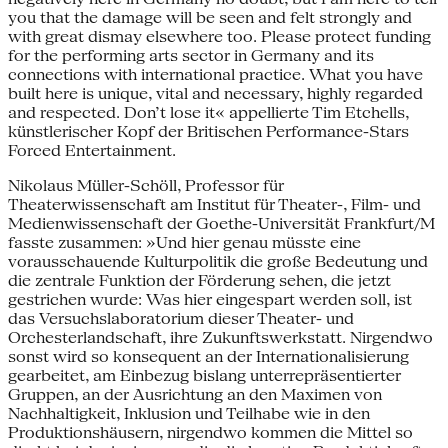
you that the damage will be seen and felt strongly and
with great dismay elsewhere too. Please protect funding
for the performing arts sector in Germany and its
connections with international practice. What you have
built here is unique, vital and necessary, highly regarded
and respected. Don’t lose it« appellierte Tim Etchells,
künstlerischer Kopf der Britischen Performance-Stars
Forced Entertainment.
Nikolaus Müller-Schöll, Professor für
Theaterwissenschaft am Institut für Theater-, Film- und
Medienwissenschaft der Goethe-Universität Frankfurt/M
fasste zusammen: »Und hier genau müsste eine
vorausschauende Kulturpolitik die große Bedeutung und
die zentrale Funktion der Förderung sehen, die jetzt
gestrichen wurde: Was hier eingespart werden soll, ist
das Versuchslaboratorium dieser Theater- und
Orchesterlandschaft, ihre Zukunftswerkstatt. Nirgendwo
sonst wird so konsequent an der Internationalisierung
gearbeitet, am Einbezug bislang unterrepräsentierter
Gruppen, an der Ausrichtung an den Maximen von
Nachhaltigkeit, Inklusion und Teilhabe wie in den
Produktionshäusern, nirgendwo kommen die Mittel so