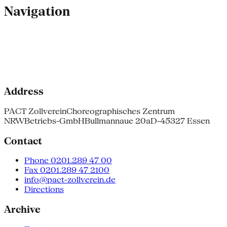
Navigation
Address
PACT Zollverein
Choreographisches Zentrum
NRW
Betriebs-GmbH
Bullmannaue 20a
D-45327 Essen
Contact
Phone 0201.289 47 00
Fax 0201.289 47 2100
info@pact-zollverein.de
Directions
Archive