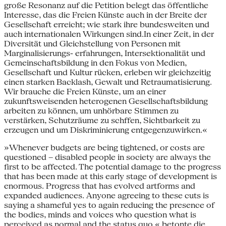
große Resonanz auf die Petition belegt das öffentliche
Interesse, das die Freien Künste auch in der Breite der
Gesellschaft erreicht; wie stark ihre bundesweiten und
auch internationalen Wirkungen sind.In einer Zeit, in der
Diversität und Gleichstellung von Personen mit
Marginalisierungs- erfahrungen, Intersektionalität und
Gemeinschaftsbildung in den Fokus von Medien,
Gesellschaft und Kultur rücken, erleben wir gleichzeitig
einen starken Backlash, Gewalt und Retraumatisierung.
Wir brauche die Freien Künste, um an einer
zukunftsweisenden heterogenen Gesellschaftsbildung
arbeiten zu können, um unhörbare Stimmen zu
verstärken, Schutzräume zu schffen, Sichtbarkeit zu
erzeugen und um Diskriminierung entgegenzuwirken.«
»Whenever budgets are being tightened, or costs are
questioned – disabled people in society are always the
first to be affected. The potential damage to the progress
that has been made at this early stage of development is
enormous. Progress that has evolved artforms and
expanded audiences. Anyone agreeing to these cuts is
saying a shameful yes to again reducing the presence of
the bodies, minds and voices who question what is
perceived as normal and the status quo,« betonte die