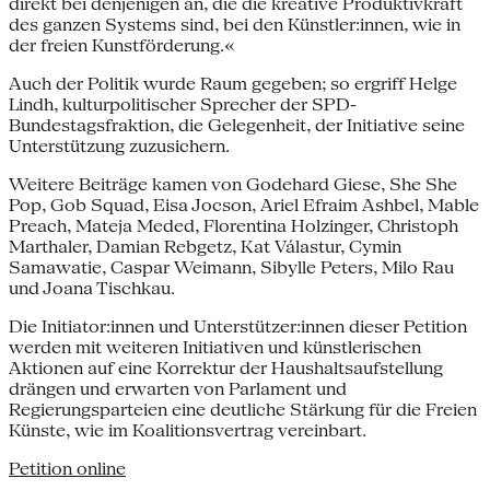
direkt bei denjenigen an, die die kreative Produktivkraft
des ganzen Systems sind, bei den Künstler:innen, wie in
der freien Kunstförderung.«
Auch der Politik wurde Raum gegeben; so ergriff Helge
Lindh, kulturpolitischer Sprecher der SPD-
Bundestagsfraktion, die Gelegenheit, der Initiative seine
Unterstützung zuzusichern.
Weitere Beiträge kamen von Godehard Giese, She She
Pop, Gob Squad, Eisa Jocson, Ariel Efraim Ashbel, Mable
Preach, Mateja Meded, Florentina Holzinger, Christoph
Marthaler, Damian Rebgetz, Kat Válastur, Cymin
Samawatie, Caspar Weimann, Sibylle Peters, Milo Rau
und Joana Tischkau.
Die Initiator:innen und Unterstützer:innen dieser Petition
werden mit weiteren Initiativen und künstlerischen
Aktionen auf eine Korrektur der Haushaltsaufstellung
drängen und erwarten von Parlament und
Regierungsparteien eine deutliche Stärkung für die Freien
Künste, wie im Koalitionsvertrag vereinbart.
Petition online