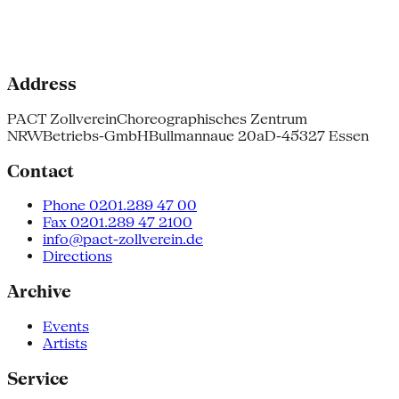
Address
PACT Zollverein
Choreographisches Zentrum
NRW
Betriebs-GmbH
Bullmannaue 20a
D-45327 Essen
Contact
Phone 0201.289 47 00
Fax 0201.289 47 2100
info@pact-zollverein.de
Directions
Archive
Events
Artists
Service