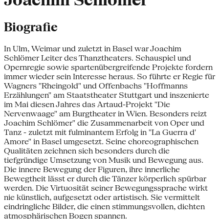
Joachim Schlömer
Biografie
In Ulm, Weimar und zuletzt in Basel war Joachim
Schlömer Leiter des Thanztheaters. Schauspiel und
Opernregie sowie spartenübergreifende Projekte fordern
immer wieder sein Interesse heraus. So führte er Regie für
Wagners "Rheingold" und Offenbachs "Hoffmanns
Erzählungen" am Staatstheater Stuttgart und inszenierte
im Mai diesen Jahres das Artaud-Projekt "Die
Nervenwaage" am Burgtheater in Wien. Besonders reizt
Joachim Schlömer" die Zusammenarbeit von Oper und
Tanz - zuletzt mit fulminantem Erfolg in "La Guerra d'
Amore" in Basel umgesetzt. Seine choreographischen
Qualitäten zeichnen sich besonders durch die
tiefgründige Umsetzung von Musik und Bewegung aus.
Die innere Bewegung der Figuren, ihre innerliche
Bewegtheit lässt er durch die Tänzer körperlich spürbar
werden. Die Virtuosität seiner Bewegungssprache wirkt
nie künstlich, aufgesetzt oder artistisch. Sie vermittelt
eindringliche Bilder, die einen stimmungsvollen, dichten
atmosphärischen Bogen spannen.