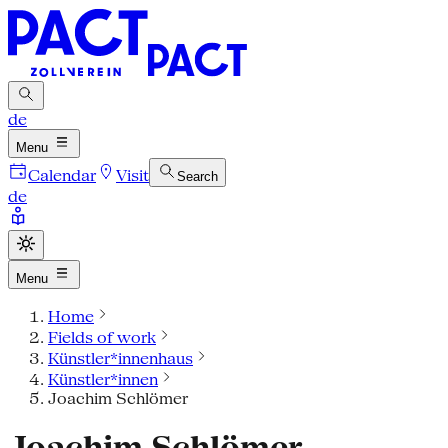
de
Menu
Calendar
Visit
Search
de
Menu
Home
Fields of work
Künstler*innenhaus
Künstler*innen
Joachim Schlömer