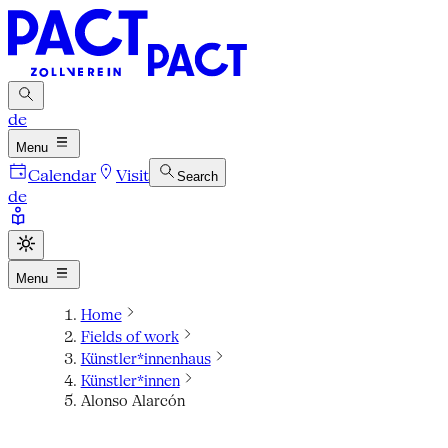
de
Menu
Calendar
Visit
Search
de
Menu
Home
Fields of work
Künstler*innenhaus
Künstler*innen
Alonso Alarcón