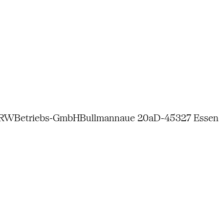
NRW
Betriebs-GmbH
Bullmannaue 20a
D-45327 Essen