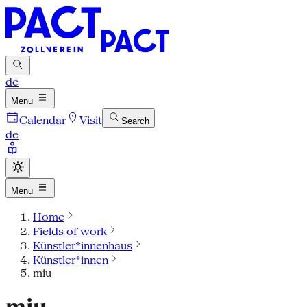
de
Menu
Calendar
Visit
Search
de
Menu
Home
Fields of work
Künstler*innenhaus
Künstler*innen
miu