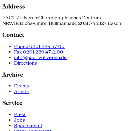
Address
PACT Zollverein
Choreographisches Zentrum
NRW
Betriebs-GmbH
Bullmannaue 20a
D-45327 Essen
Contact
Phone 0201.289 47 00
Fax 0201.289 47 2100
info@pact-zollverein.de
Directions
Archive
Events
Artists
Service
Press
Jobs
Space rental