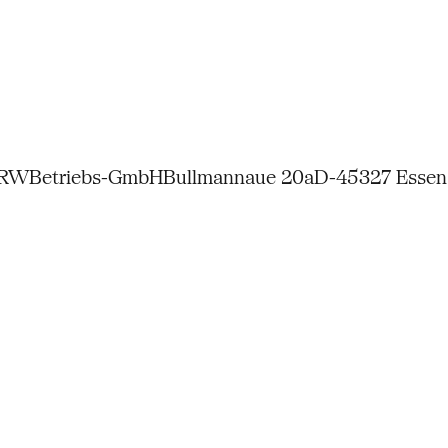
NRW
Betriebs-GmbH
Bullmannaue 20a
D-45327 Essen