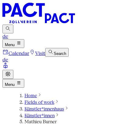
de
Menu
Calendar
Visit
Search
de
Menu
Home
Fields of work
Künstler*innenhaus
Künstler*innen
Mathieu Burner