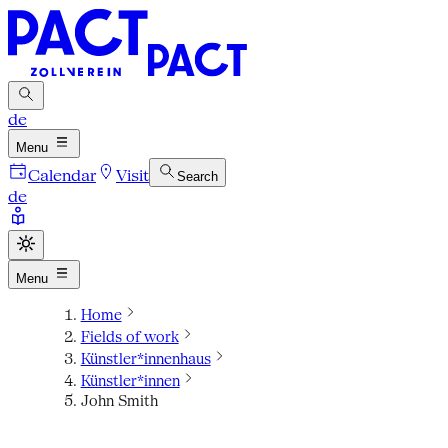
de
Menu
Calendar
Visit
Search
de
Menu
Home
Fields of work
Künstler*innenhaus
Künstler*innen
John Smith