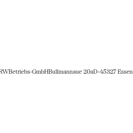
NRW
Betriebs-GmbH
Bullmannaue 20a
D-45327 Essen