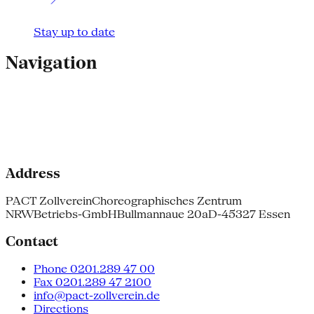
Stay up to date
Navigation
Address
PACT Zollverein
Choreographisches Zentrum
NRW
Betriebs-GmbH
Bullmannaue 20a
D-45327 Essen
Contact
Phone 0201.289 47 00
Fax 0201.289 47 2100
info@pact-zollverein.de
Directions