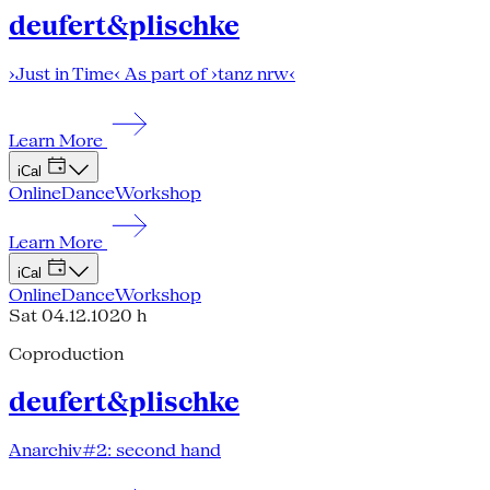
deufert&plischke
›Just in Time‹ As part of ›tanz nrw‹
Learn More
iCal
Online
Dance
Workshop
Learn More
iCal
Online
Dance
Workshop
Sat 04.12.10
20 h
Coproduction
deufert&plischke
Anarchiv#2: second hand