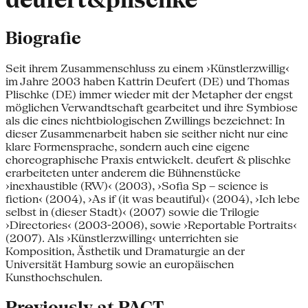
deufert&plischke
Biografie
Seit ihrem Zusammenschluss zu einem ›Künstlerzwillig‹
im Jahre 2003 haben Kattrin Deufert (DE) und Thomas
Plischke (DE) immer wieder mit der Metapher der engst
möglichen Verwandtschaft gearbeitet und ihre Symbiose
als die eines nichtbiologischen Zwillings bezeichnet: In
dieser Zusammenarbeit haben sie seither nicht nur eine
klare Formensprache, sondern auch eine eigene
choreographische Praxis entwickelt. deufert & plischke
erarbeiteten unter anderem die Bühnenstücke
›inexhaustible (RW)‹ (2003), ›Sofia Sp – science is
fiction‹ (2004), ›As if (it was beautiful)‹ (2004), ›Ich lebe
selbst in (dieser Stadt)‹ (2007) sowie die Trilogie
›Directories‹ (2003-2006), sowie ›Reportable Portraits‹
(2007). Als ›Künstlerzwilling‹ unterrichten sie
Komposition, Ästhetik und Dramaturgie an der
Universität Hamburg sowie an europäischen
Kunsthochschulen.
Previously at PACT