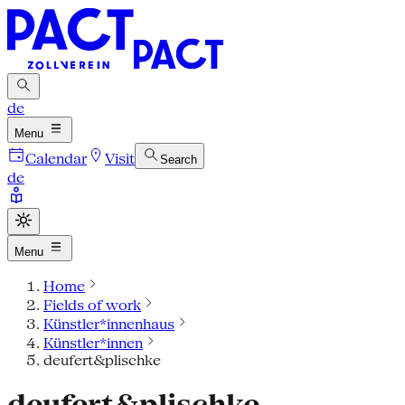
de
Menu
Calendar
Visit
Search
de
Menu
Home
Fields of work
Künstler*innenhaus
Künstler*innen
deufert&plischke