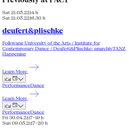
Sat 21.05.22
14 h
Sat 21.05.22
16.30 h
deufert&plischke
Folkwang University of the Arts / Institute for
Contemporary Dance / Deufert&Plischke: anarchivTANZ
Happening
Learn More
iCal
Performance
Dance
Learn More
iCal
Performance
Dance
Fri 30.04.21
17–19 h
Sun 09.05.21
17–20 h