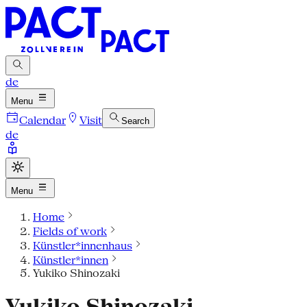
de
Menu
Calendar
Visit
Search
de
Menu
Home
Fields of work
Künstler*innenhaus
Künstler*innen
Yukiko Shinozaki