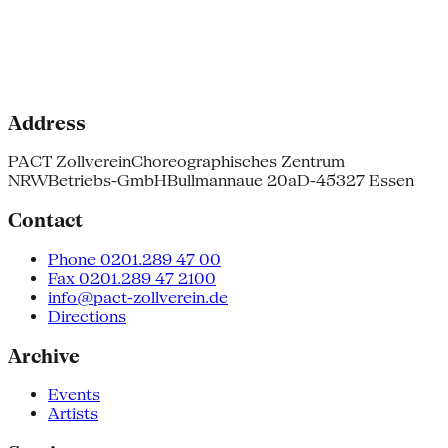
Address
PACT Zollverein
Choreographisches Zentrum
NRW
Betriebs-GmbH
Bullmannaue 20a
D-45327 Essen
Contact
Phone 0201.289 47 00
Fax 0201.289 47 2100
info@pact-zollverein.de
Directions
Archive
Events
Artists