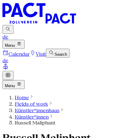
de
Menu
Calendar
Visit
Search
de
Menu
Home
Fields of work
Künstler*innenhaus
Künstler*innen
Russell Maliphant