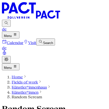
de
Menu
Calendar
Visit
Search
de
Menu
Home
Fields of work
Künstler*innenhaus
Künstler*innen
Random Scream