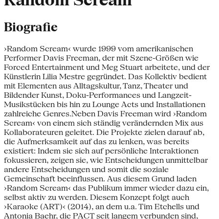
Random Scream
Biografie
›Random Scream‹ wurde 1999 vom amerikanischen
Performer Davis Freeman, der mit Szene-Größen wie
Forced Entertainment und Meg Stuart arbeitete, und der
Künstlerin Lilia Mestre gegründet. Das Kollektiv bedient
mit Elementen aus Alltagskultur, Tanz, Theater und
Bildender Kunst, Doku-Performances und Langzeit-
Musikstücken bis hin zu Lounge Acts und Installationen
zahlreiche Genres.Neben Davis Freeman wird ›Random
Scream‹ von einem sich ständig verändernden Mix aus
Kollaborateuren geleitet. Die Projekte zielen darauf ab,
die Aufmerksamkeit auf das zu lenken, was bereits
existiert: Indem sie sich auf persönliche Interaktionen
fokussieren, zeigen sie, wie Entscheidungen unmittelbar
andere Entscheidungen und somit die soziale
Gemeinschaft beeinflussen. Aus diesem Grund laden
›Random Scream‹ das Publikum immer wieder dazu ein,
selbst aktiv zu werden. Diesem Konzept folgt auch
›Karaoke (ART)‹ (2014), an dem u.a. Tim Etchells und
Antonia Baehr, die PACT seit langem verbunden sind,