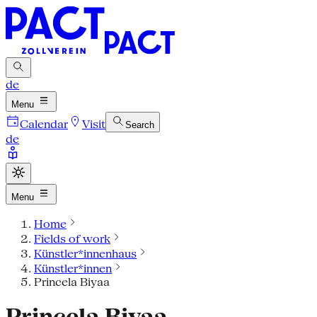
de
Menu
Calendar
Visit
Search
de
Menu
Home
Fields of work
Künstler*innenhaus
Künstler*innen
Princela Biyaa