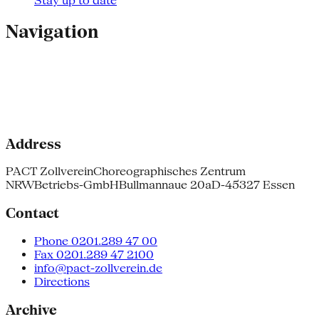
Stay up to date
Navigation
Address
PACT Zollverein
Choreographisches Zentrum
NRW
Betriebs-GmbH
Bullmannaue 20a
D-45327 Essen
Contact
Phone 0201.289 47 00
Fax 0201.289 47 2100
info@pact-zollverein.de
Directions
Archive