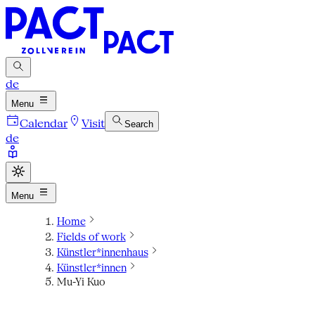
de
Menu
Calendar
Visit
Search
de
Menu
Home
Fields of work
Künstler*innenhaus
Künstler*innen
Mu-Yi Kuo