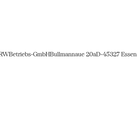
NRW
Betriebs-GmbH
Bullmannaue 20a
D-45327 Essen