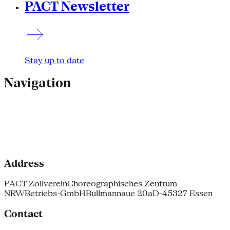
PACT Newsletter
Stay up to date
Navigation
Address
PACT Zollverein
Choreographisches Zentrum
NRW
Betriebs-GmbH
Bullmannaue 20a
D-45327 Essen
Contact