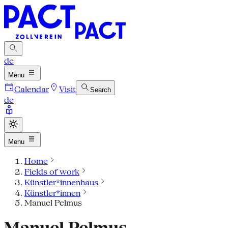
de
Menu
Calendar
Visit
Search
de
Menu
Home
Fields of work
Künstler*innenhaus
Künstler*innen
Manuel Pelmus