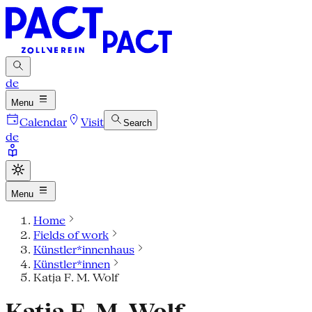
de
Menu
Calendar
Visit
Search
de
Menu
Home
Fields of work
Künstler*innenhaus
Künstler*innen
Katja F. M. Wolf