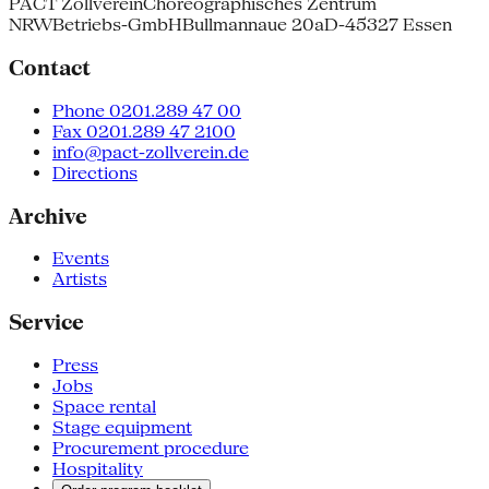
PACT Zollverein
Choreographisches Zentrum
NRW
Betriebs-GmbH
Bullmannaue 20a
D-45327 Essen
Contact
Phone 0201.289 47 00
Fax 0201.289 47 2100
info@pact-zollverein.de
Directions
Archive
Events
Artists
Service
Press
Jobs
Space rental
Stage equipment
Procurement procedure
Hospitality