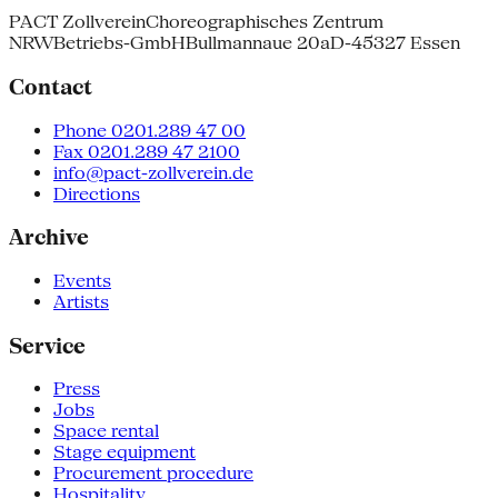
PACT Zollverein
Choreographisches Zentrum
NRW
Betriebs-GmbH
Bullmannaue 20a
D-45327 Essen
Contact
Phone 0201.289 47 00
Fax 0201.289 47 2100
info@pact-zollverein.de
Directions
Archive
Events
Artists
Service
Press
Jobs
Space rental
Stage equipment
Procurement procedure
Hospitality