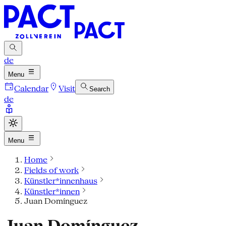
de
Menu
Calendar
Visit
Search
de
Menu
Home
Fields of work
Künstler*innenhaus
Künstler*innen
Juan Domínguez