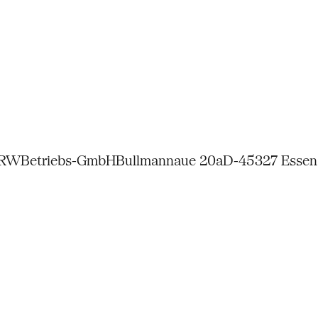
NRW
Betriebs-GmbH
Bullmannaue 20a
D-45327 Essen