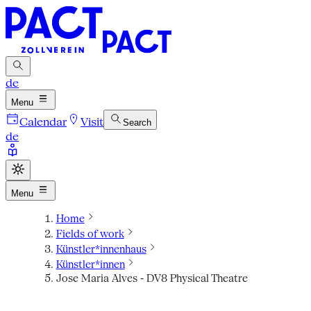
de
Menu
Calendar
Visit
Search
de
Menu
Home
Fields of work
Künstler*innenhaus
Künstler*innen
Jose Maria Alves - DV8 Physical Theatre