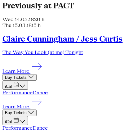
Previously at PACT
Wed 14.03.18
20 h
Thu 15.03.18
15 h
Claire Cunningham / Jess Curtis
The Way You Look (at me) Tonight
Learn More
Buy Tickets
iCal
Performance
Dance
Learn More
Buy Tickets
iCal
Performance
Dance