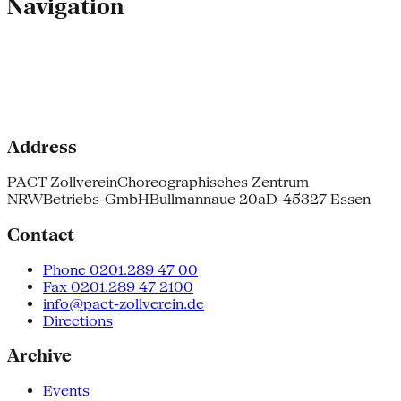
Navigation
Address
PACT Zollverein
Choreographisches Zentrum
NRW
Betriebs-GmbH
Bullmannaue 20a
D-45327 Essen
Contact
Phone 0201.289 47 00
Fax 0201.289 47 2100
info@pact-zollverein.de
Directions
Archive
Events