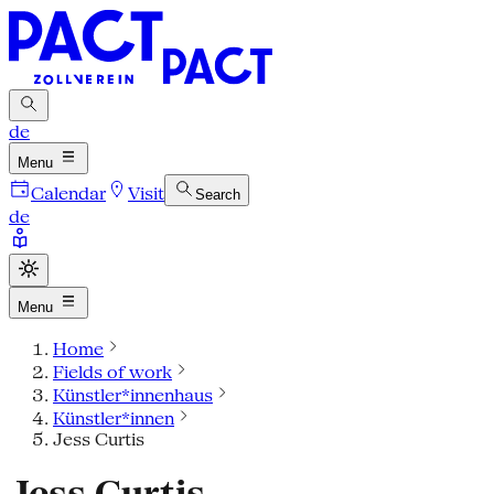
de
Menu
Calendar
Visit
Search
de
Menu
Home
Fields of work
Künstler*innenhaus
Künstler*innen
Jess Curtis