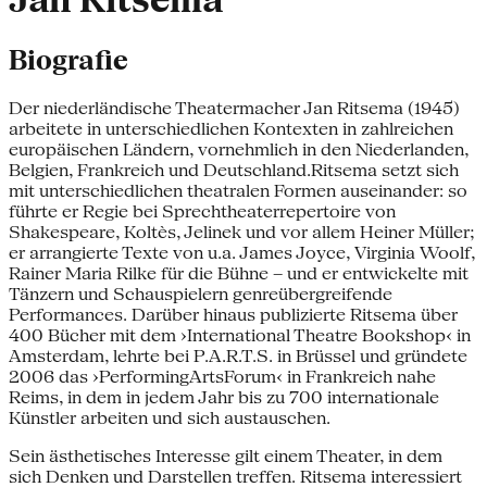
Jan Ritsema
Biografie
Der niederländische Theatermacher Jan Ritsema (1945)
arbeitete in unterschiedlichen Kontexten in zahlreichen
europäischen Ländern, vornehmlich in den Niederlanden,
Belgien, Frankreich und Deutschland.Ritsema setzt sich
mit unterschiedlichen theatralen Formen auseinander: so
führte er Regie bei Sprechtheaterrepertoire von
Shakespeare, Koltès, Jelinek und vor allem Heiner Müller;
er arrangierte Texte von u.a. James Joyce, Virginia Woolf,
Rainer Maria Rilke für die Bühne – und er entwickelte mit
Tänzern und Schauspielern genreübergreifende
Performances. Darüber hinaus publizierte Ritsema über
400 Bücher mit dem ›International Theatre Bookshop‹ in
Amsterdam, lehrte bei P.A.R.T.S. in Brüssel und gründete
2006 das ›PerformingArtsForum‹ in Frankreich nahe
Reims, in dem in jedem Jahr bis zu 700 internationale
Künstler arbeiten und sich austauschen.
Sein ästhetisches Interesse gilt einem Theater, in dem
sich Denken und Darstellen treffen. Ritsema interessiert