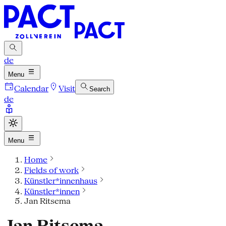
de
Menu
Calendar
Visit
Search
de
Menu
Home
Fields of work
Künstler*innenhaus
Künstler*innen
Jan Ritsema