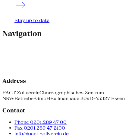
Stay up to date
Navigation
Address
PACT Zollverein
Choreographisches Zentrum
NRW
Betriebs-GmbH
Bullmannaue 20a
D-45327 Essen
Contact
Phone 0201.289 47 00
Fax 0201.289 47 2100
info@pact-zollverein.de