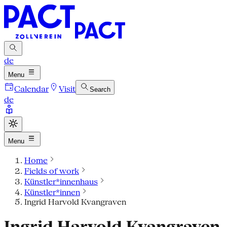
de
Menu
Calendar
Visit
Search
de
Menu
Home
Fields of work
Künstler*innenhaus
Künstler*innen
Ingrid Harvold Kvangraven