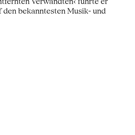
ntfernten Verwandten‹ führte er
uf den bekanntesten Musik- und