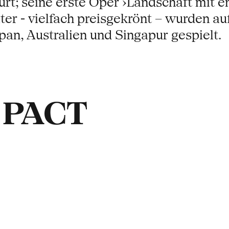
urt; seine erste Oper ›Landschaft mit e
ater - vielfach preisgekrönt – wurden a
pan, Australien und Singapur gespielt.
t PACT