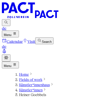
de
Menu
Calendar
Visit
Search
de
Menu
Home
Fields of work
Künstler*innenhaus
Künstler*innen
Heiner Goebbels