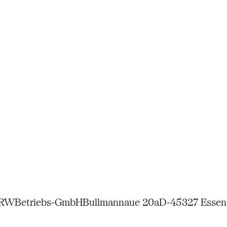
NRW
Betriebs-GmbH
Bullmannaue 20a
D-45327 Essen