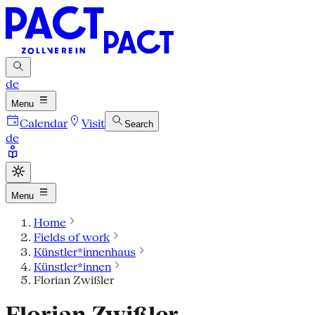
de
Menu
Calendar
Visit
Search
de
Menu
Home
Fields of work
Künstler*innenhaus
Künstler*innen
Florian Zwißler