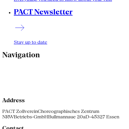
PACT Newsletter
Stay up to date
Navigation
Address
PACT Zollverein
Choreographisches Zentrum
NRW
Betriebs-GmbH
Bullmannaue 20a
D-45327 Essen
Contact