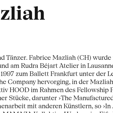
zliah
d Tänzer. Fabrice Mazliah (CH) wurde i
nd am Rudra Béjart Atelier in Lausanne
1997 zum Ballett Frankfurt unter der L
the Company hervorging, in der Mazliah
ektiv HOOD im Rahmen des Fellowship 
ener Stücke, darunter ›The Manufactured
enarbeit mit anderen Künstlern, so ›In 