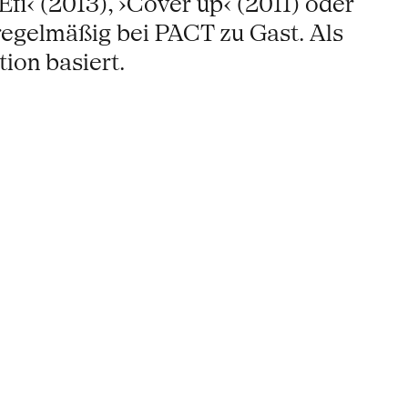
i‹ (2013), ›Cover up‹ (2011) oder
 regelmäßig bei PACT zu Gast. Als
ion basiert.