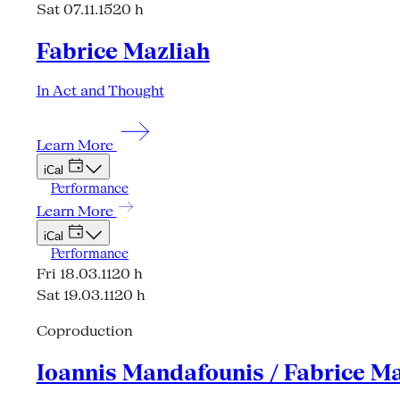
Sat 07.11.15
20 h
Fabrice Mazliah
In Act and Thought
Learn More
iCal
Performance
Learn More
iCal
Performance
Fri 18.03.11
20 h
Sat 19.03.11
20 h
Coproduction
Ioannis Mandafounis / Fabrice Ma