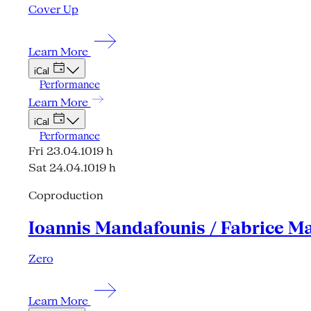
Cover Up
Learn More
iCal
Performance
Learn More
iCal
Performance
Fri 23.04.10
19 h
Sat 24.04.10
19 h
Coproduction
Ioannis Mandafounis / Fabrice Ma
Zero
Learn More