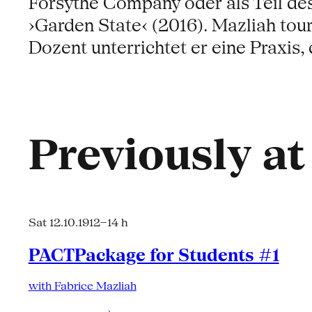
Forsythe Company oder als Teil des
›Garden State‹ (2016). Mazliah tour
Dozent unterrichtet er eine Praxis,
Previously a
Sat 12.10.19
12–14 h
PACTPackage for Students #1
with Fabrice Mazliah