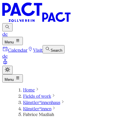
de
Menu
Calendar
Visit
Search
de
Menu
Home
Fields of work
Künstler*innenhaus
Künstler*innen
Fabrice Mazliah