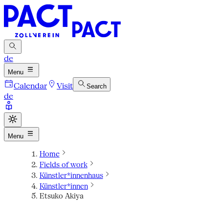
de
Menu
Calendar
Visit
Search
de
Menu
Home
Fields of work
Künstler*innenhaus
Künstler*innen
Etsuko Akiya