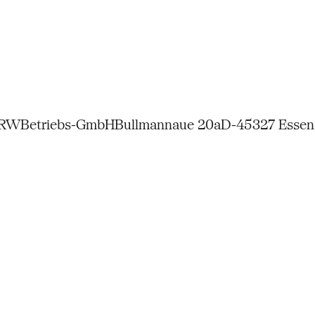
NRW
Betriebs-GmbH
Bullmannaue 20a
D-45327 Essen