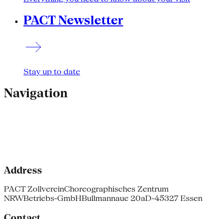
PACT Newsletter
Stay up to date
Navigation
Address
PACT Zollverein
Choreographisches Zentrum
NRW
Betriebs-GmbH
Bullmannaue 20a
D-45327 Essen
Contact