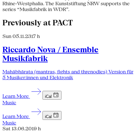
Rhine-Westphalia. The Kunststiftung NRW supports the
series “Musikfabrik in WDR”.
Previously at PACT
Sun 05.11.23
17 h
Riccardo Nova / Ensemble
Musikfabrik
Mahābhārata (mantras, fights and threnodies) Version für
5 Musiker:innen und Elektronik
Learn More
iCal
Music
Learn More
iCal
Music
Sat 13.06.20
19 h