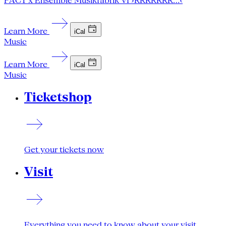
PACT x Ensemble Musikfabrik VI ›RRRRRRR…‹
Learn More
iCal
Music
Learn More
iCal
Music
Ticketshop
Get your tickets now
Visit
Everything you need to know about your visit