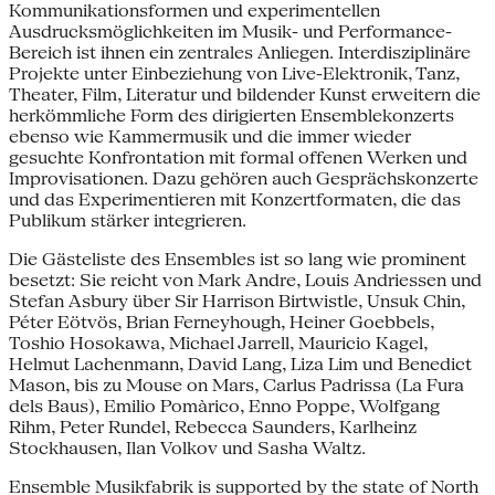
Kommunikationsformen und experimentellen
Ausdrucksmöglichkeiten im Musik- und Performance-
Bereich ist ihnen ein zentrales Anliegen. Interdisziplinäre
Projekte unter Einbeziehung von Live-Elektronik, Tanz,
Theater, Film, Literatur und bildender Kunst erweitern die
herkömmliche Form des dirigierten Ensemblekonzerts
ebenso wie Kammermusik und die immer wieder
gesuchte Konfrontation mit formal offenen Werken und
Improvisationen. Dazu gehören auch Gesprächskonzerte
und das Experimentieren mit Konzertformaten, die das
Publikum stärker integrieren.
Die Gästeliste des Ensembles ist so lang wie prominent
besetzt: Sie reicht von Mark Andre, Louis Andriessen und
Stefan Asbury über Sir Harrison Birtwistle, Unsuk Chin,
Péter Eötvös, Brian Ferneyhough, Heiner Goebbels,
Toshio Hosokawa, Michael Jarrell, Mauricio Kagel,
Helmut Lachenmann, David Lang, Liza Lim und Benedict
Mason, bis zu Mouse on Mars, Carlus Padrissa (La Fura
dels Baus), Emilio Pomàrico, Enno Poppe, Wolfgang
Rihm, Peter Rundel, Rebecca Saunders, Karlheinz
Stockhausen, Ilan Volkov und Sasha Waltz.
Ensemble Musikfabrik is supported by the state of North