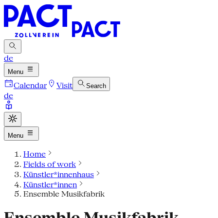
de
Menu
Calendar
Visit
Search
de
Menu
Home
Fields of work
Künstler*innenhaus
Künstler*innen
Ensemble Musikfabrik