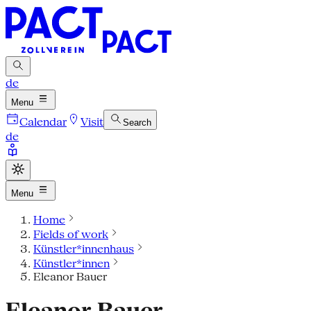
de
Menu
Calendar
Visit
Search
de
Menu
Home
Fields of work
Künstler*innenhaus
Künstler*innen
Eleanor Bauer