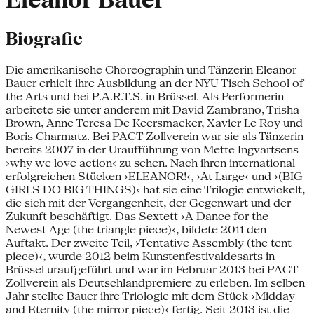
Eleanor Bauer
Biografie
Die amerikanische Choreographin und Tänzerin Eleanor
Bauer erhielt ihre Ausbildung an der NYU Tisch School of
the Arts und bei P.A.R.T.S. in Brüssel. Als Performerin
arbeitete sie unter anderem mit David Zambrano, Trisha
Brown, Anne Teresa De Keersmaeker, Xavier Le Roy und
Boris Charmatz. Bei PACT Zollverein war sie als Tänzerin
bereits 2007 in der Uraufführung von Mette Ingvartsens
›why we love action‹ zu sehen. Nach ihren international
erfolgreichen Stücken ›ELEANOR!‹, ›At Large‹ und ›(BIG
GIRLS DO BIG THINGS)‹ hat sie eine Trilogie entwickelt,
die sich mit der Vergangenheit, der Gegenwart und der
Zukunft beschäftigt. Das Sextett ›A Dance for the
Newest Age (the triangle piece)‹, bildete 2011 den
Auftakt. Der zweite Teil, ›Tentative Assembly (the tent
piece)‹, wurde 2012 beim Kunstenfestivaldesarts in
Brüssel uraufgeführt und war im Februar 2013 bei PACT
Zollverein als Deutschlandpremiere zu erleben. Im selben
Jahr stellte Bauer ihre Triologie mit dem Stück ›Midday
and Eternity (the mirror piece)‹ fertig. Seit 2013 ist die