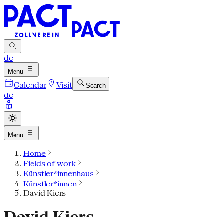
de
Menu
Calendar
Visit
Search
de
Menu
Home
Fields of work
Künstler*innenhaus
Künstler*innen
David Kiers