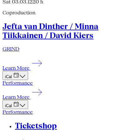
Sat 03.03.12
20 h
Coproduction
Jefta van Dinther / Minna
Tiikkainen / David Kiers
GRIND
Learn More
iCal
Performance
Learn More
iCal
Performance
Ticketshop