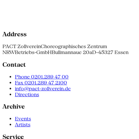
Address
PACT Zollverein
Choreographisches Zentrum
NRW
Betriebs-GmbH
Bullmannaue 20a
D-45327 Essen
Contact
Phone 0201.289 47 00
Fax 0201.289 47 2100
info@pact-zollverein.de
Directions
Archive
Events
Artists
Service