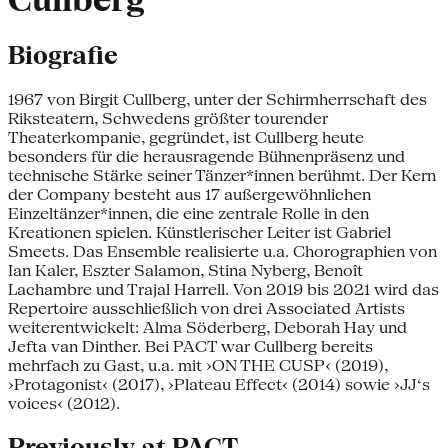
Cullberg
Biografie
1967 von Birgit Cullberg, unter der Schirmherrschaft des
Riksteatern, Schwedens größter tourender
Theaterkompanie, gegründet, ist Cullberg heute
besonders für die herausragende Bühnenpräsenz und
technische Stärke seiner Tänzer*innen berühmt. Der Kern
der Company besteht aus 17 außergewöhnlichen
Einzeltänzer*innen, die eine zentrale Rolle in den
Kreationen spielen. Künstlerischer Leiter ist Gabriel
Smeets. Das Ensemble realisierte u.a. Chorographien von
Ian Kaler, Eszter Salamon, Stina Nyberg, Benoît
Lachambre und Trajal Harrell. Von 2019 bis 2021 wird das
Repertoire ausschließlich von drei Associated Artists
weiterentwickelt: Alma Söderberg, Deborah Hay und
Jefta van Dinther. Bei PACT war Cullberg bereits
mehrfach zu Gast, u.a. mit ›ON THE CUSP‹ (2019),
›Protagonist‹ (2017), ›Plateau Effect‹ (2014) sowie ›JJ‘s
voices‹ (2012).
Previously at PACT