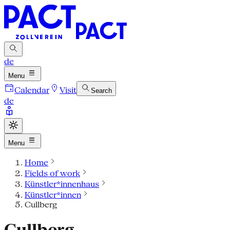
de
Menu
Calendar
Visit
Search
de
Menu
Home
Fields of work
Künstler*innenhaus
Künstler*innen
Cullberg