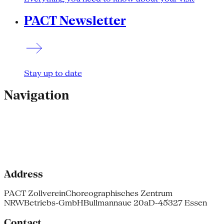
PACT Newsletter
Stay up to date
Navigation
Address
PACT Zollverein
Choreographisches Zentrum
NRW
Betriebs-GmbH
Bullmannaue 20a
D-45327 Essen
Contact