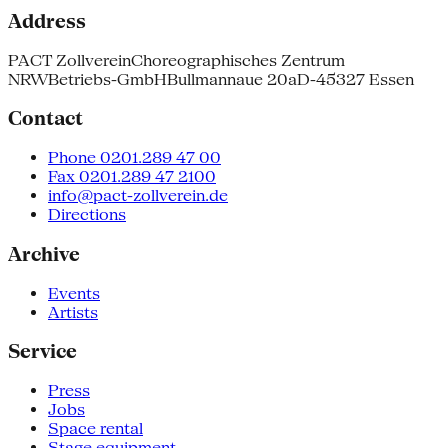
Address
PACT Zollverein
Choreographisches Zentrum
NRW
Betriebs-GmbH
Bullmannaue 20a
D-45327 Essen
Contact
Phone 0201.289 47 00
Fax 0201.289 47 2100
info@pact-zollverein.de
Directions
Archive
Events
Artists
Service
Press
Jobs
Space rental
Stage equipment