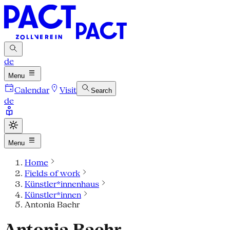
de
Menu
Calendar
Visit
Search
de
Menu
Home
Fields of work
Künstler*innenhaus
Künstler*innen
Antonia Baehr