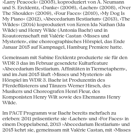
›Larry Peacock‹ (2005), koproduziert von A. Neumann
und S. Ercklentz, ›Danke‹ (2006), ›Lachen‹ (2008), ›Over
The Shoulder‹ (2009), ›Four Faces‹ (2010), ›My Dog Is
My Piano‹ (2012), ›Abecedarium Bestiarium‹ (2013), ›The
Wildes‹ (2014) koproduziert von Keren Ida Nathan (Ida
Wilde) und Henry Wilde (Antonia Baehr) und in
Koautorenschaft mit Valérie Castan ›Misses und
Mysterien‹, eine choreographisches Hörspiel, das Ende
Januar 2015 auf Kampnagel, Hamburg Premiere hatte.
Gemeinsam mit Sabine Ercklentz produzierte sie für den
WDR 3 das im Februar gesendete Kulturfeature
›Abecedarium Bestiarium. Affinitäten in Tiermetaphern‹,
und im Juni 2015 läuft ›Misses und Mysterien‹ als
Hörspiel im WDR 3. Baehr ist Produzentin des
Pferdeflüsterers und Tänzers Werner Hirsch, des
Musikers und Choreografen Henri Fleur, des
Komponisten Henry Wilt sowie des Ehemanns Henry
Wilde.
Im PACT Programm war Baehr bereits mehrfach zu
erleben: 2011 präsentierte sie ›Lachen‹ und ›For Faces‹ in
einem Doppelabend, 2013 ›Abecedarium Bestiarium‹ und
2015 kehrt sie, gemeinsam mit Valérie Castan, mit ›Misses