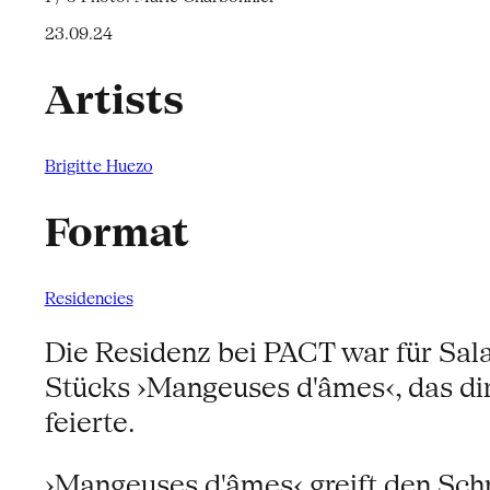
23.09.24
Artists
Brigitte Huezo
Format
Residencies
Die Residenz bei PACT war für Sal
Stücks ›Mangeuses d'âmes‹, das dir
feierte.
›Mangeuses d'âmes‹ greift den Sc