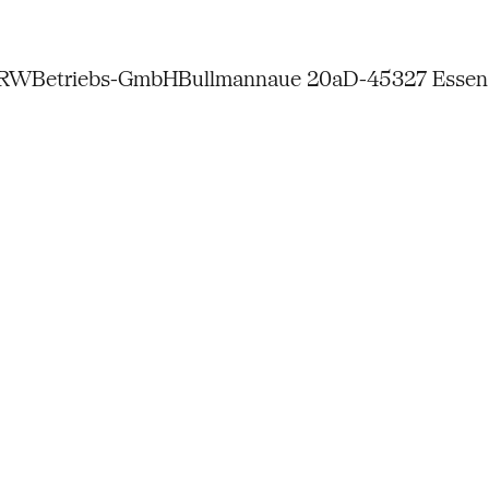
NRW
Betriebs-GmbH
Bullmannaue 20a
D-45327 Essen