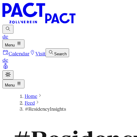
de
Menu
Calendar
Visit
Search
de
Menu
Home
Feed
#ResidencyInsights