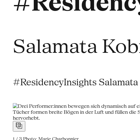
#Residency
Salamata Kob
#ResidencyInsights Salamata
1 / 3
Photo: Marie Charbonnier