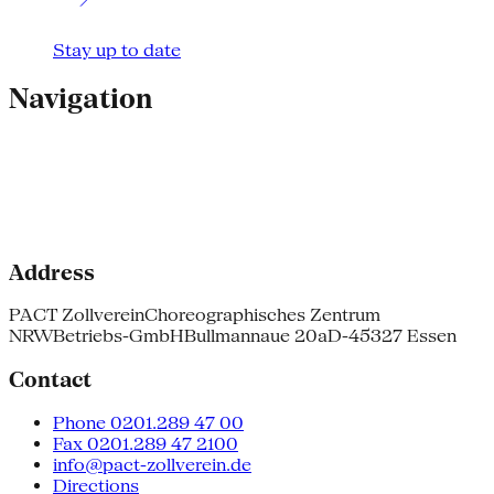
Stay up to date
Navigation
Address
PACT Zollverein
Choreographisches Zentrum
NRW
Betriebs-GmbH
Bullmannaue 20a
D-45327 Essen
Contact
Phone 0201.289 47 00
Fax 0201.289 47 2100
info@pact-zollverein.de
Directions