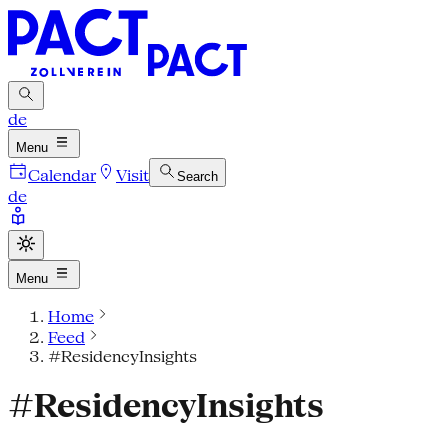
de
Menu
Calendar
Visit
Search
de
Menu
Home
Feed
#ResidencyInsights
#ResidencyInsights