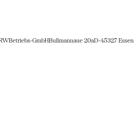
NRW
Betriebs-GmbH
Bullmannaue 20a
D-45327 Essen