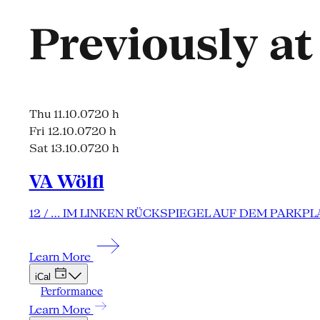
Previously a
Thu 11.10.07
20 h
Fri 12.10.07
20 h
Sat 13.10.07
20 h
VA Wölfl
12 / … IM LINKEN RÜCKSPIEGEL AUF DEM PARK
Learn More
iCal
Performance
Learn More