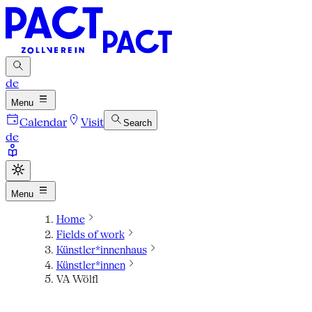
de
Menu
Calendar
Visit
Search
de
Menu
Home
Fields of work
Künstler*innenhaus
Künstler*innen
VA Wölfl