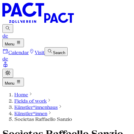
de
Menu
Calendar
Visit
Search
de
Menu
Home
Fields of work
Künstler*innenhaus
Künstler*innen
Socìetas Raffaello Sanzio