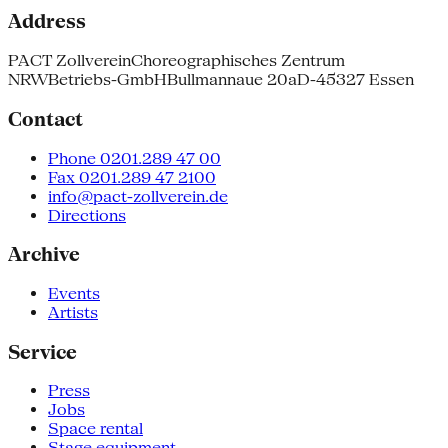
Address
PACT Zollverein
Choreographisches Zentrum
NRW
Betriebs-GmbH
Bullmannaue 20a
D-45327 Essen
Contact
Phone 0201.289 47 00
Fax 0201.289 47 2100
info@pact-zollverein.de
Directions
Archive
Events
Artists
Service
Press
Jobs
Space rental
Stage equipment