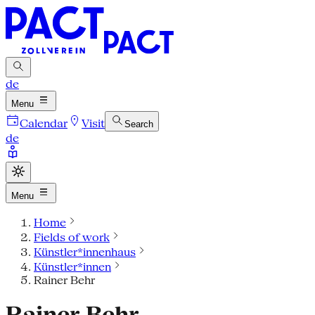
de
Menu
Calendar
Visit
Search
de
Menu
Home
Fields of work
Künstler*innenhaus
Künstler*innen
Rainer Behr