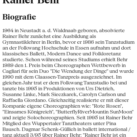
Rainer Behr
Biografie
1964 in Neustadt a. d. Waldnaab geboren, absolvierte
Rainer Behr zunächst eine Ausbildung als
Gymnastiklehrer in Berlin, bevor er 1986 sein Tanzstudium
an der Folkwang Hochschule in Essen aufnahm und dort
klassisches Ballett, Modern Dance und Folkloretanz
studierte. Schon während seines Studiums erhielt Behr
1989 den 1. Preis beim Choreographen Wettbewerb in
Cagliari für sein Duo "Die Wendung der Dinge" und wurde
1990 mit dem Claassen-Tanzpreis ausgezeichnet. Im
gleichen Jahr trat er dem Folkwang Tanzstudio bei und
tanzte bis 1995 in Produktionen von Urs Dietrich,
Susanne Linke, Mark Sieczkarek, Carolyn Carlson und
Raffaella Giordano. Gleichzeitig realisierte er mit dieser
Kompanie eigene Choreographien wie: "Rote Rosen",
"Einsames Königreich", "ButterflyRiverMountin SunMoon"
und zeigte Solochoreographien. Seit 1995 ist Rainer Behr
Mitglied des Wuppertaler Tanztheaters unter Pina
Bausch. Dagmar Schenk-Güllich in ballett international /
tanz aktuell 3/95 über Rainer Behr: "Rainer Behr ist ein