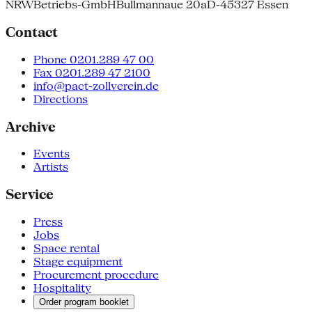
NRW
Betriebs-GmbH
Bullmannaue 20a
D-45327 Essen
Contact
Phone 0201.289 47 00
Fax 0201.289 47 2100
info@pact-zollverein.de
Directions
Archive
Events
Artists
Service
Press
Jobs
Space rental
Stage equipment
Procurement procedure
Hospitality
Order program booklet