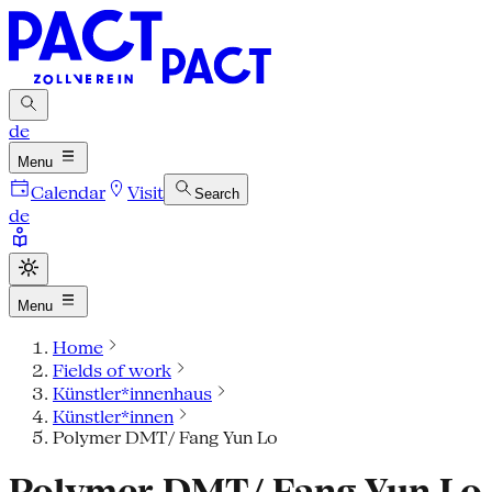
de
Menu
Calendar
Visit
Search
de
Menu
Home
Fields of work
Künstler*innenhaus
Künstler*innen
Polymer DMT/ Fang Yun Lo