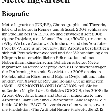
Mette Ingvartsen
Biografie
Mette Ingvartsen (DK/BE), Choreographin und Tänzerin,
lebt und arbeitet in Rennes und Brüssel. 2004 schloss sie
ihr Studium bei P.A.R.T.S. ab und entwickelt seit 2002
eigene Projekte, u.a. ›Manual Focus‹, ›50/50‹, ›to come‹,
›Why We Love Action‹, ›It’s in the air‹ und das YouTube-
Projekt ›Where is my privacy‹. Ihre Arbeiten beschäftigen
sich mit Perspektivenwechsel und der Wahrnehmung des
Körpers in unterschiedlichen Präsentationsrahmen.
Neben ihrem künstlerischen Schaffen arbeitet Mette
Ingvartsen an Rechercheprojekten zu Produktionsfragen
der Performing Arts mit. So wirkte sie 2008 an einem
Projekt mit Jan Ritsema und Bojana Cvejic mit und nahm
an dem von Xavier Le Roy und Bojana Cvejic initiierten
›6M1L – SIX MONTHS ONE LOCATION‹ teil. Sie ist
außerdem Mitglied des Kollektivs COCO’S, das 2008 die
Arbeit ›Breeding, Brains and Beauty‹ präsentierte. Ihre
Arbeiten ›Giant City‹ und ›Evaporated Landscapes‹, die
beide 2010 bei PACT Zollverein zu sehen waren, sowie
die Produktion ›The Artificial Nature Project‹, die 2012