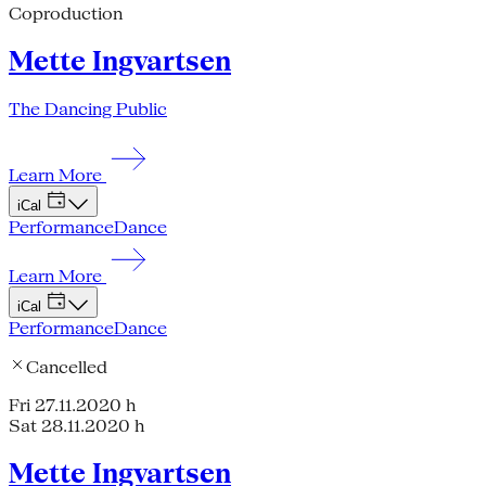
Coproduction
Mette Ingvartsen
The Dancing Public
Learn More
iCal
Performance
Dance
Learn More
iCal
Performance
Dance
Cancelled
Fri 27.11.20
20 h
Sat 28.11.20
20 h
Mette Ingvartsen