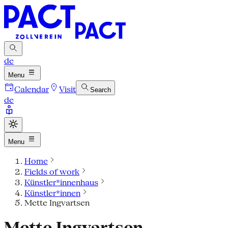
de
Menu
Calendar
Visit
Search
de
Menu
Home
Fields of work
Künstler*innenhaus
Künstler*innen
Mette Ingvartsen