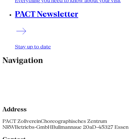
Everything you need to know about your visit
PACT Newsletter
Stay up to date
Navigation
Address
PACT Zollverein
Choreographisches Zentrum
NRW
Betriebs-GmbH
Bullmannaue 20a
D-45327 Essen