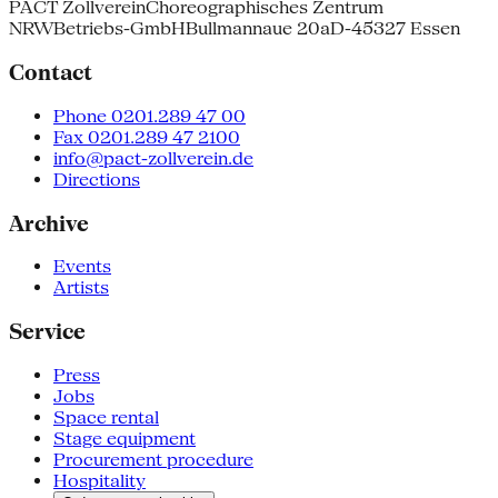
PACT Zollverein
Choreographisches Zentrum
NRW
Betriebs-GmbH
Bullmannaue 20a
D-45327 Essen
Contact
Phone 0201.289 47 00
Fax 0201.289 47 2100
info@pact-zollverein.de
Directions
Archive
Events
Artists
Service
Press
Jobs
Space rental
Stage equipment
Procurement procedure
Hospitality