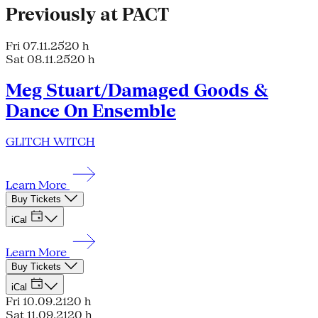
Previously at PACT
Fri 07.11.25
20 h
Sat 08.11.25
20 h
Meg Stuart/Damaged Goods &
Dance On Ensemble
GLITCH WITCH
Learn More
Buy Tickets
iCal
Learn More
Buy Tickets
iCal
Fri 10.09.21
20 h
Sat 11.09.21
20 h