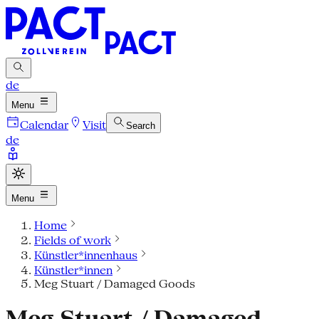
de
Menu
Calendar
Visit
Search
de
Menu
Home
Fields of work
Künstler*innenhaus
Künstler*innen
Meg Stuart / Damaged Goods