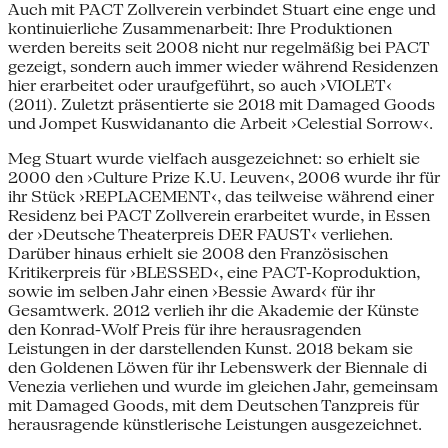
Auch mit PACT Zollverein verbindet Stuart eine enge und
kontinuierliche Zusammenarbeit: Ihre Produktionen
werden bereits seit 2008 nicht nur regelmäßig bei PACT
gezeigt, sondern auch immer wieder während Residenzen
hier erarbeitet oder uraufgeführt, so auch ›VIOLET‹
(2011). Zuletzt präsentierte sie 2018 mit Damaged Goods
und Jompet Kuswidananto die Arbeit ›Celestial Sorrow‹.
Meg Stuart wurde vielfach ausgezeichnet: so erhielt sie
2000 den ›Culture Prize K.U. Leuven‹, 2006 wurde ihr für
ihr Stück ›REPLACEMENT‹, das teilweise während einer
Residenz bei PACT Zollverein erarbeitet wurde, in Essen
der ›Deutsche Theaterpreis DER FAUST‹ verliehen.
Darüber hinaus erhielt sie 2008 den Französischen
Kritikerpreis für ›BLESSED‹, eine PACT-Koproduktion,
sowie im selben Jahr einen ›Bessie Award‹ für ihr
Gesamtwerk. 2012 verlieh ihr die Akademie der Künste
den Konrad-Wolf Preis für ihre herausragenden
Leistungen in der darstellenden Kunst. 2018 bekam sie
den Goldenen Löwen für ihr Lebenswerk der Biennale di
Venezia verliehen und wurde im gleichen Jahr, gemeinsam
mit Damaged Goods, mit dem Deutschen Tanzpreis für
herausragende künstlerische Leistungen ausgezeichnet.