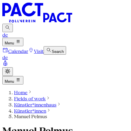
de
Menu
Calendar
Visit
Search
de
Menu
Home
Fields of work
Künstler*innenhaus
Künstler*innen
Manuel Pelmus