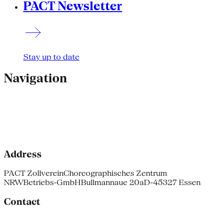
PACT Newsletter
Stay up to date
Navigation
Address
PACT Zollverein
Choreographisches Zentrum
NRW
Betriebs-GmbH
Bullmannaue 20a
D-45327 Essen
Contact