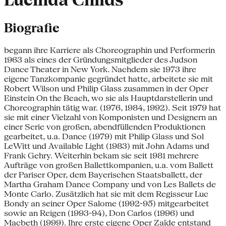
Lucinda Childs
Biografie
begann ihre Karriere als Choreographin und Performerin
1963 als eines der Gründungsmitglieder des Judson
Dance Theater in New York. Nachdem sie 1973 ihre
eigene Tanzkompanie gegründet hatte, arbeitete sie mit
Robert Wilson und Philip Glass zusammen in der Oper
Einstein On the Beach, wo sie als Hauptdarstellerin und
Choreographin tätig war. (1976, 1984, 1992). Seit 1979 hat
sie mit einer Vielzahl von Komponisten und Designern an
einer Serie von großen, abendfüllenden Produktionen
gearbeitet, u.a. Dance (1979) mit Philip Glass und Sol
LeWitt und Available Light (1983) mit John Adams und
Frank Gehry. Weiterhin bekam sie seit 1981 mehrere
Aufträge von großen Ballettkompanien, u.a. vom Ballett
der Pariser Oper, dem Bayerischen Staatsballett, der
Martha Graham Dance Company und von Les Ballets de
Monte Carlo. Zusätzlich hat sie mit dem Regisseur Luc
Bondy an seiner Oper Salome (1992-95) mitgearbeitet
sowie an Reigen (1993-94), Don Carlos (1996) und
Macbeth (1999). Ihre erste eigene Oper Zaïde entstand