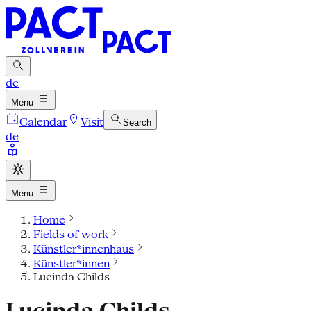
de
Menu
Calendar
Visit
Search
de
Menu
Home
Fields of work
Künstler*innenhaus
Künstler*innen
Lucinda Childs