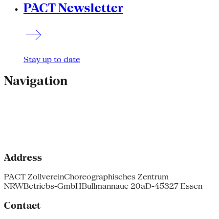
PACT Newsletter
Stay up to date
Navigation
Address
PACT Zollverein
Choreographisches Zentrum
NRW
Betriebs-GmbH
Bullmannaue 20a
D-45327 Essen
Contact