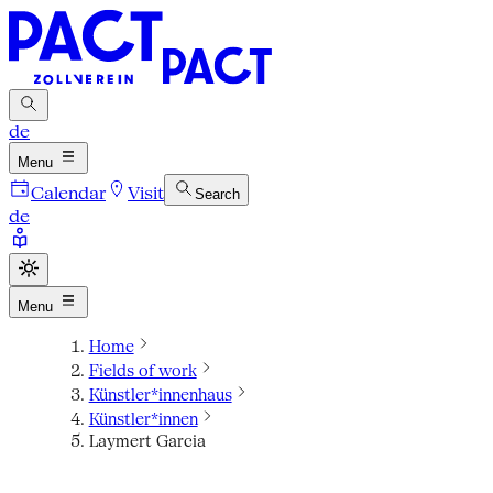
de
Menu
Calendar
Visit
Search
de
Menu
Home
Fields of work
Künstler*innenhaus
Künstler*innen
Laymert Garcia