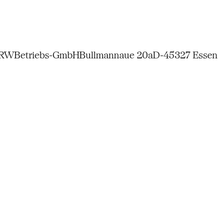
NRW
Betriebs-GmbH
Bullmannaue 20a
D-45327 Essen