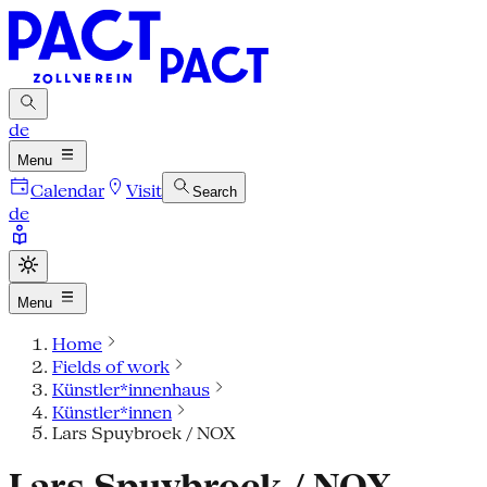
de
Menu
Calendar
Visit
Search
de
Menu
Home
Fields of work
Künstler*innenhaus
Künstler*innen
Lars Spuybroek / NOX