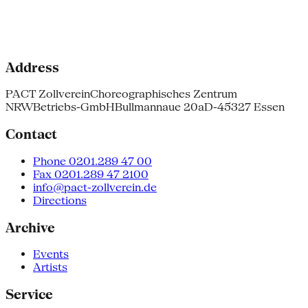
Address
PACT Zollverein
Choreographisches Zentrum
NRW
Betriebs-GmbH
Bullmannaue 20a
D-45327 Essen
Contact
Phone 0201.289 47 00
Fax 0201.289 47 2100
info@pact-zollverein.de
Directions
Archive
Events
Artists
Service