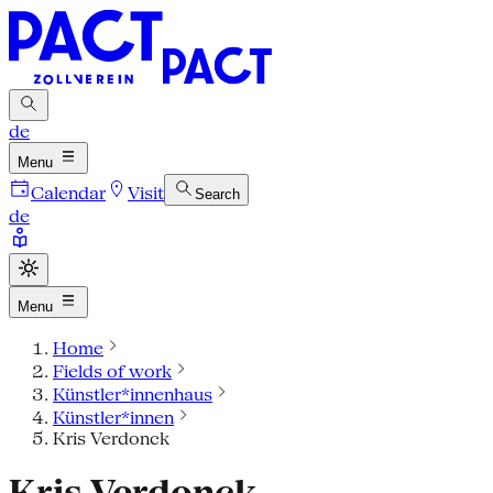
de
Menu
Calendar
Visit
Search
de
Menu
Home
Fields of work
Künstler*innenhaus
Künstler*innen
Kris Verdonck