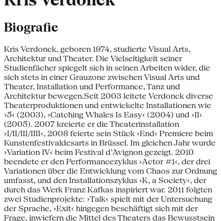
Kris Verdonck
Biografie
Kris Verdonck, geboren 1974, studierte Visual Arts,
Architektur und Theater. Die Vielseitigkeit seiner
Studienfächer spiegelt sich in seinen Arbeiten wider, die
sich stets in einer Grauzone zwischen Visual Arts und
Theater, Installation und Performance, Tanz und
Architektur bewegen.Seit 2003 leitete Verdonck diverse
Theaterproduktionen und entwickelte Installationen wie
›5‹ (2003), ›Catching Whales Is Easy‹ (2004) und ›II‹
(2005). 2007 kreierte er die Theaterinstallation
›I/II/III/IIII‹, 2008 feierte sein Stück ›End‹ Premiere beim
Kunstenfestivaldesarts in Brüssel. Im gleichen Jahr wurde
›Variation IV‹ beim Festival d’Avignon gezeigt. 2010
beendete er den Performancezyklus ›Actor #1‹, der drei
Variationen über die Entwicklung vom Chaos zur Ordnung
umfasst, und den Installationszyklus ›K, a Society‹, der
durch das Werk Franz Kafkas inspiriert war. 2011 folgten
zwei Studienprojekte: ›Talk‹ spielt mit der Untersuchung
der Sprache, ›Exit‹ hingegen beschäftigt sich mit der
Frage, inwiefern die Mittel des Theaters das Bewusstsein