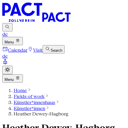
de
Menu
Calendar
Visit
Search
de
Menu
Home
Fields of work
Künstler*innenhaus
Künstler*innen
Heather Dewey-Hagborg