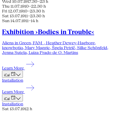
Wed 10.07.19
17.30–23 h
Thu 11.07.19
10–22.30 h
Fri 12.07.19
10–23.30 h
Sat 13.07.19
11–23.30 h
Sun 14.07.19
11–14 h
Exhibition ›Bodies in Trouble‹
Aliens in Green, FAM_, Heather Dewey-Hagborg,
knowbotiq, Mary Maggic, Špela Petrič, Silke Schönfeld,
Jenna Sutela, Luiza Prado de O. Martins
Learn More
iCal
Installation
Learn More
iCal
Installation
Sat 13.07.19
12 h