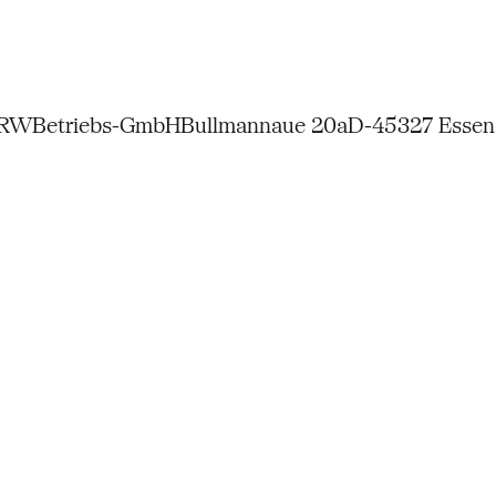
NRW
Betriebs-GmbH
Bullmannaue 20a
D-45327 Essen