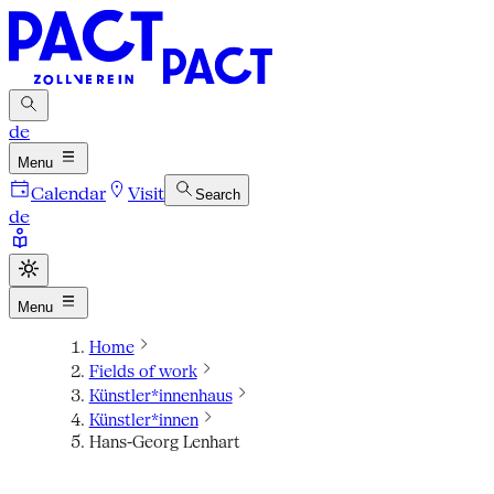
de
Menu
Calendar
Visit
Search
de
Menu
Home
Fields of work
Künstler*innenhaus
Künstler*innen
Hans-Georg Lenhart