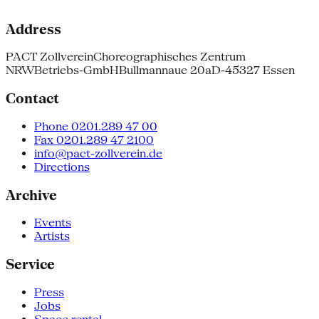
Address
PACT Zollverein
Choreographisches Zentrum
NRW
Betriebs-GmbH
Bullmannaue 20a
D-45327 Essen
Contact
Phone 0201.289 47 00
Fax 0201.289 47 2100
info@pact-zollverein.de
Directions
Archive
Events
Artists
Service
Press
Jobs