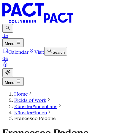
de
Menu
Calendar
Visit
Search
de
Menu
Home
Fields of work
Künstler*innenhaus
Künstler*innen
Francesco Pedone