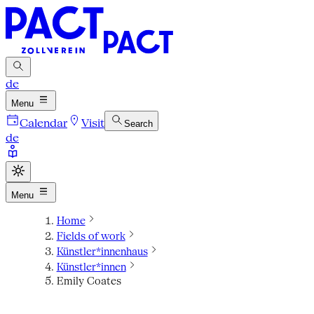
de
Menu
Calendar
Visit
Search
de
Menu
Home
Fields of work
Künstler*innenhaus
Künstler*innen
Emily Coates