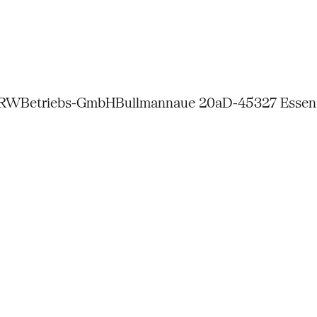
NRW
Betriebs-GmbH
Bullmannaue 20a
D-45327 Essen