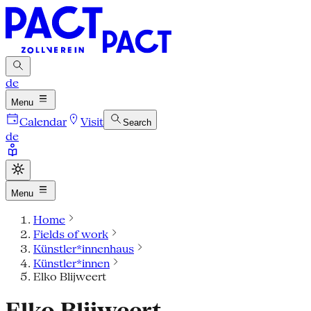
de
Menu
Calendar
Visit
Search
de
Menu
Home
Fields of work
Künstler*innenhaus
Künstler*innen
Elko Blijweert