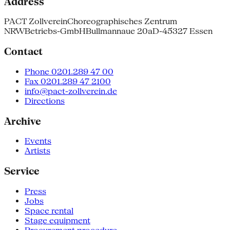
Address
PACT Zollverein
Choreographisches Zentrum
NRW
Betriebs-GmbH
Bullmannaue 20a
D-45327 Essen
Contact
Phone 0201.289 47 00
Fax 0201.289 47 2100
info@pact-zollverein.de
Directions
Archive
Events
Artists
Service
Press
Jobs
Space rental
Stage equipment